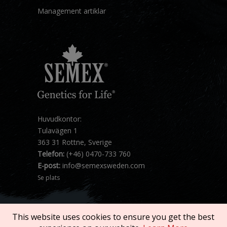
Management artiklar
Huvudkontor:
Tulavägen 1
363 31 Rottne, Sverige
Telefon:
(+46) 0470-733 760
E-post:
info@semexsweden.com
Se plats
This website uses cookies to ensure you get the best