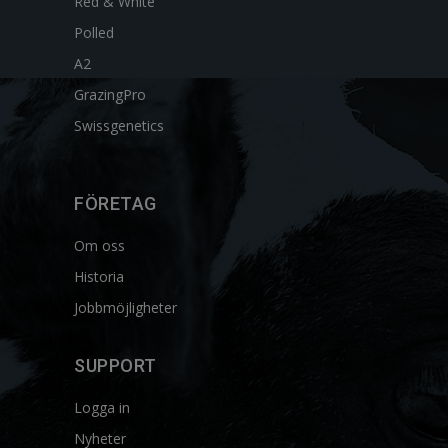
Red & White
Polled
A2
GrazingPro
Swissgenetics
FÖRETAG
Om oss
Historia
Jobbmöjligheter
SUPPORT
Logga in
Nyheter