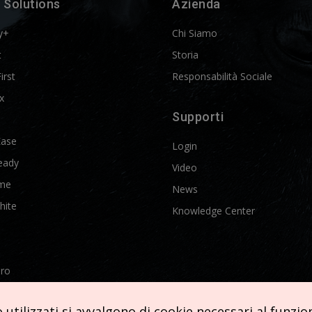
 Solutions
Azienda
y+
Chi Siamo
t
Storia
First
Responsabilità Sociale
x
Supporti
Ease
Login
eady
Video
me
News
hite
Knowledge Center
Pro
etics
utilizzati si avvalgono di cookie necessari al funziona