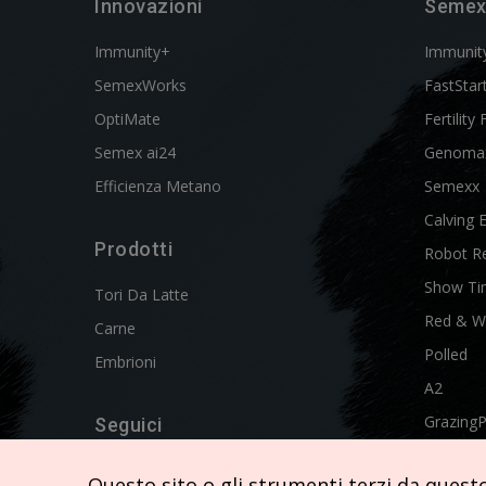
Innovazioni
Semex
Immunity+
Immunit
SemexWorks
FastStar
OptiMate
Fertility 
Semex ai24
Genoma
Efficienza Metano
Semexx
Calving 
Prodotti
Robot R
Show Ti
Tori Da Latte
Red & W
Carne
Polled
Embrioni
A2
Grazing
Seguici
Swissgen
Questo sito o gli strumenti terzi da questo 