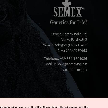
Ufficio Semex Italia Srl:
Via A. Falchetti 5
26845 Codogno (LO) - ITALY
P.Iva 06646930963
Telefono:
+39 331 1821086
Mail:
semex@semexitalia.it
Guarda la mappa
mento ed utili alle finalità illustrate nella