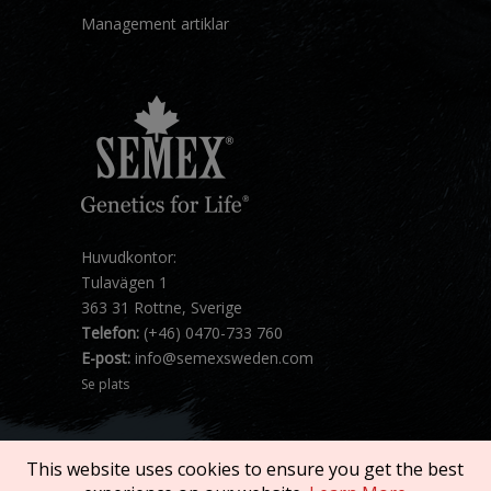
Management artiklar
Huvudkontor:
Tulavägen 1
363 31 Rottne, Sverige
Telefon:
(+46) 0470-733 760
E-post:
info@semexsweden.com
Se plats
This website uses cookies to ensure you get the best