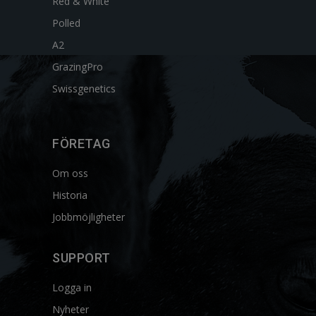
Red & White
Polled
A2
GrazingPro
Swissgenetics
FÖRETAG
Om oss
Historia
Jobbmöjligheter
SUPPORT
Logga in
Nyheter