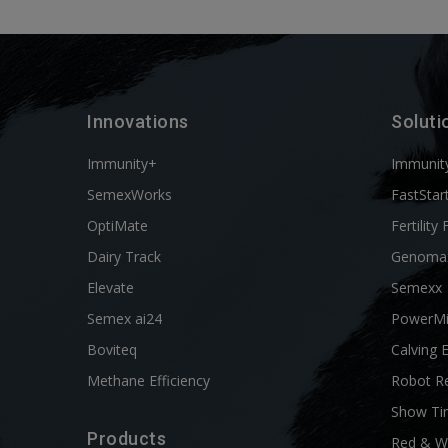
Innovations
Soluti
Immunity+
Immunit
SemexWorks
FastStar
OptiMate
Fertility 
Dairy Track
Genoma
Elevate
Semexx
Semex ai24
PowerM
Boviteq
Calving 
Methane Efficiency
Robot R
Show Ti
Products
Red & W