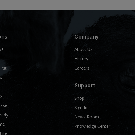
ons
Company
y+
About Us
t
History
First
Careers
x
Support
ix
Shop
Ease
Sign In
eady
News Room
me
Knowledge Center
hite