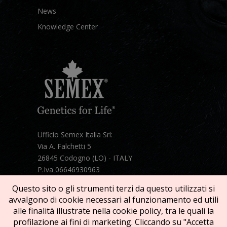
News
Knowledge Center
Ufficio Semex Italia Srl:
Via A. Falchetti 5
26845 Codogno (LO) - ITALY
P.Iva 06646930963
Telefono:
+39 331 1821086
Questo sito o gli strumenti terzi da questo utilizzati si
Mail:
semex@semexitalia.it
avvalgono di cookie necessari al funzionamento ed utili
Guarda la mappa
alle finalità illustrate nella cookie policy, tra le quali la
profilazione ai fini di marketing. Cliccando su "Accetta