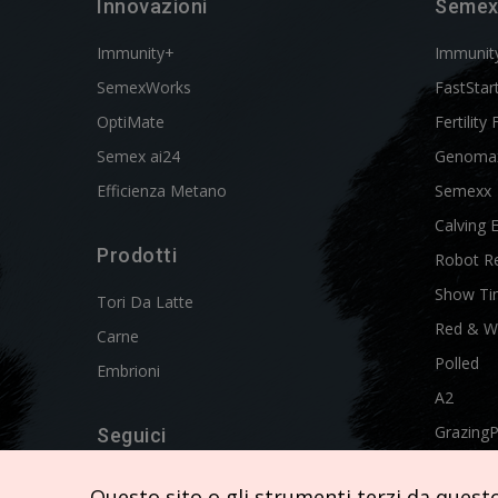
Innovazioni
Semex
Immunity+
Immunit
SemexWorks
FastStar
OptiMate
Fertility 
Semex ai24
Genoma
Efficienza Metano
Semexx
Calving 
Prodotti
Robot R
Show Ti
Tori Da Latte
Red & W
Carne
Polled
Embrioni
A2
Grazing
Seguici
Swissgen
Questo sito o gli strumenti terzi da questo 