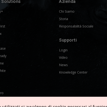
 Solutions
Azienda
y+
Chi Siamo
t
Storia
First
Responsabilità Sociale
x
Supporti
Ease
Login
eady
Video
me
News
hite
Knowledge Center
Pro
etics
utilizzati si avvalgono di cookie necessari al funziona