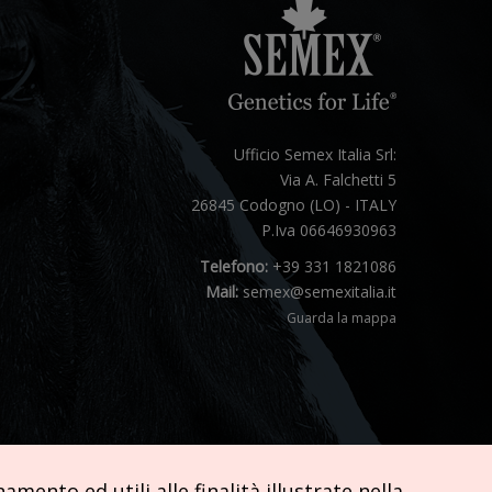
Ufficio Semex Italia Srl:
Via A. Falchetti 5
26845 Codogno (LO) - ITALY
P.Iva 06646930963
Telefono:
+39 331 1821086
Mail:
semex@semexitalia.it
Guarda la mappa
mento ed utili alle finalità illustrate nella