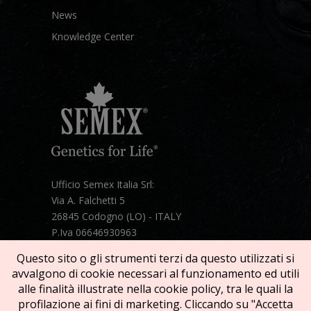
News
Knowledge Center
Ufficio Semex Italia Srl:
Via A. Falchetti 5
26845 Codogno (LO) - ITALY
P.Iva 06646930963
Telefono:
+39 331 1821086
Questo sito o gli strumenti terzi da questo utilizzati si
Mail:
semex@semexitalia.it
avvalgono di cookie necessari al funzionamento ed utili
Guarda la mappa
alle finalità illustrate nella cookie policy, tra le quali la
profilazione ai fini di marketing. Cliccando su "Accetta