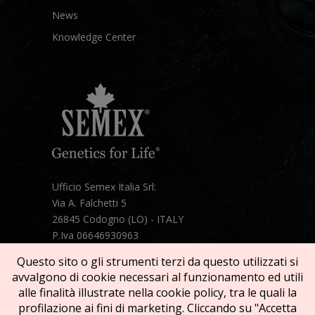
News
Knowledge Center
Ufficio Semex Italia Srl:
Via A. Falchetti 5
26845 Codogno (LO) - ITALY
P.Iva 06646930963
Telefono:
+39 331 1821086
Questo sito o gli strumenti terzi da questo utilizzati si
Mail:
semex@semexitalia.it
avvalgono di cookie necessari al funzionamento ed utili
Guarda la mappa
alle finalità illustrate nella cookie policy, tra le quali la
profilazione ai fini di marketing. Cliccando su "Accetta