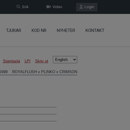
Sök
Video
Login
TJURAR
KOD NR
NYHETER
KONTAKT