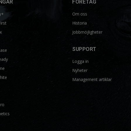
NGAR
FÖRETAG
y+
Om oss
First
Historia
x
Jobbmöjligheter
SUPPORT
Ease
eady
Logga in
me
Nyheter
hite
Management artiklar
Pro
etics