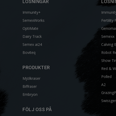
LÖSNINGAR
LÖSNI
Immunity+
Immunit
SemexWorks
Fertility 
OptiMate
Genoma
Dairy Track
Semexx
Semex ai24
Calving 
Boviteq
Robot R
Show Ti
PRODUKTER
Red & W
Polled
Mjölkraser
A2
Biffraser
Grazing
Embryon
Swissgen
FÖLJ OSS PÅ