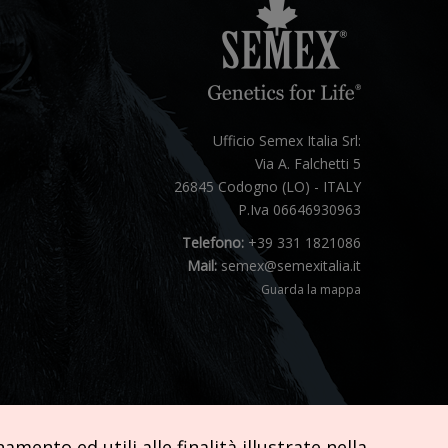
Ufficio Semex Italia Srl:
Via A. Falchetti 5
26845 Codogno (LO) - ITALY
P.Iva 06646930963
Telefono:
+39 331 1821086
Mail:
semex@semexitalia.it
Guarda la mappa
mento ed utili alle finalità illustrate nella