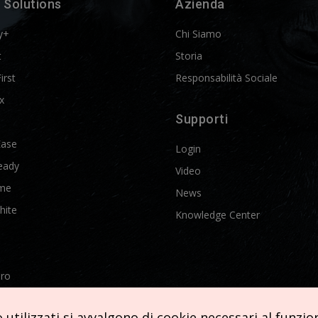
 Solutions
Azienda
y+
Chi Siamo
t
Storia
First
Responsabilità Sociale
x
Supporti
Ease
Login
eady
Video
me
News
hite
Knowledge Center
Pro
etics
utilizzati si avvalgono di cookie necessari al funziona