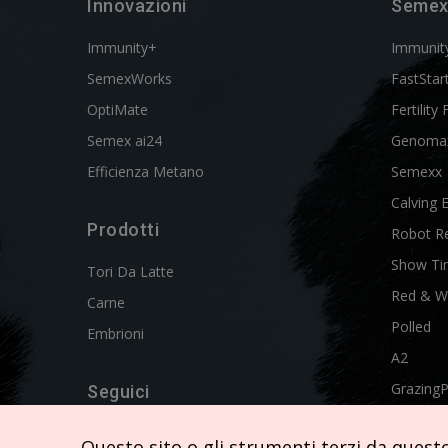
Innovazioni
Semex
Immunity+
Immunit
SemexWorks
FastStar
OptiMate
Fertility 
Semex ai24
Genoma
Efficienza Metano
Semexx
Calving 
Prodotti
Robot R
Show Ti
Tori Da Latte
Red & W
Carne
Polled
Embrioni
A2
Grazing
Seguici
Swissgen
Questo sito o gli strumenti terzi da questo 