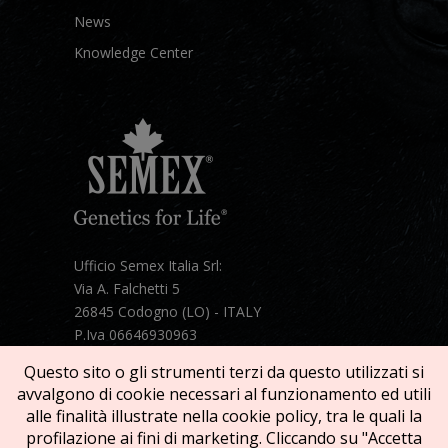
News
Knowledge Center
Ufficio Semex Italia Srl:
Via A. Falchetti 5
26845 Codogno (LO) - ITALY
P.Iva 06646930963
Telefono:
+39 331 1821086
Questo sito o gli strumenti terzi da questo utilizzati si
Mail:
semex@semexitalia.it
avvalgono di cookie necessari al funzionamento ed utili
Guarda la mappa
alle finalità illustrate nella cookie policy, tra le quali la
profilazione ai fini di marketing. Cliccando su "Accetta