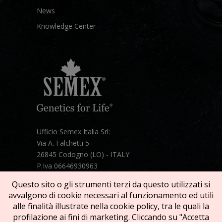
News
Knowledge Center
Ufficio Semex Italia Srl:
Via A. Falchetti 5
26845 Codogno (LO) - ITALY
P.Iva 06646930963
Telefono:
+39 331 1821086
Questo sito o gli strumenti terzi da questo utilizzati si
Mail:
semex@semexitalia.it
avvalgono di cookie necessari al funzionamento ed utili
Guarda la mappa
alle finalità illustrate nella cookie policy, tra le quali la
profilazione ai fini di marketing. Cliccando su "Accetta