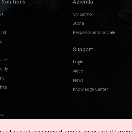
 Solutions
Azienda
y+
Chi Siamo
t
Storia
First
Responsabilità Sociale
x
Supporti
Ease
Login
eady
Video
me
News
hite
Knowledge Center
Pro
etics
utilizzati si avvalgono di cookie necessari al funziona