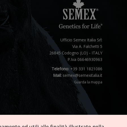
Ufficio Semex Italia Srl:
Via A. Falchetti 5
26845 Codogno (LO) - ITALY
P.Iva 06646930963
Telefono:
+39 331 1821086
Mail:
semex@semexitalia.it
Guarda la mappa
mento ed utili alle finalità illustrate nella