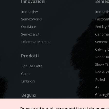
Innovazioni
Semex
Immunity+
Immunit
SemexWorks
FastStar
OptiMate
Fertility 
Semex ai24
Genoma
Efficienza Metano
Semexx
Calving 
Prodotti
Robot R
Show Ti
Tori Da Latte
Red & W
Carne
Polled
Embrioni
A2
Grazing
Seguici
Swissgen
Questo sito o gli strumenti terzi da questo 