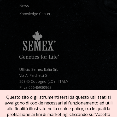
News
Knowledge Center
Ufficio Semex Italia Srl:
Via A. Falchetti 5
26845 Codogno (LO) - ITALY
P.Iva 06646930963
Telefono:
+39 331 1821086
Questo sito o gli strumenti terzi da questo utilizzati si
Mail:
semex@semexitalia.it
avvalgono di cookie necessari al funzionamento ed utili
Guarda la mappa
alle finalità illustrate nella cookie policy, tra le quali la
profilazione ai fini di marketing. Cliccando su "Accetta