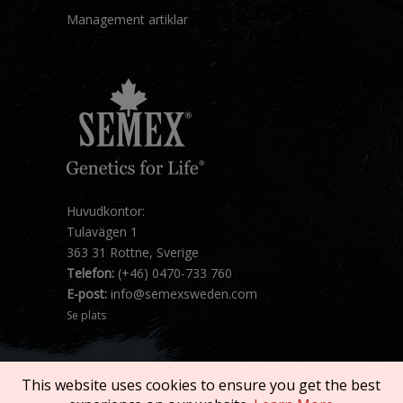
Management artiklar
Huvudkontor:
Tulavägen 1
363 31 Rottne, Sverige
Telefon:
(+46) 0470-733 760
E-post:
info@semexsweden.com
Se plats
This website uses cookies to ensure you get the best