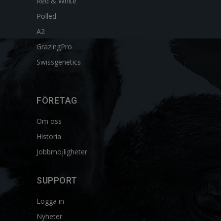
Red & White
Polled
A2
GrazingPro
Swissgenetics
FÖRETAG
Om oss
Historia
Jobbmöjligheter
SUPPORT
Logga in
Nyheter