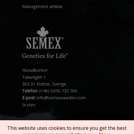
Management artiklar
Huvudkontor:
Tulavägen 1
363 31 Rottne, Sverige
Telefon:
(+46) 0470-733 760
E-post:
info@semexsweden.com
Se plats
This website uses cookies to ensure you get the best