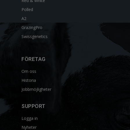
Red & White
Polled
A2
GrazingPro
Swissgenetics
FÖRETAG
Om oss
Historia
Jobbmöjligheter
SUPPORT
Logga in
Nyheter