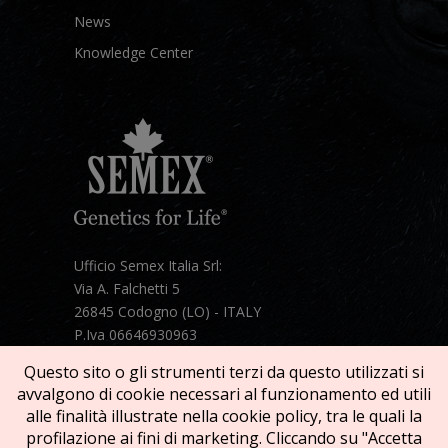
News
Knowledge Center
Ufficio Semex Italia Srl:
Via A. Falchetti 5
26845 Codogno (LO) - ITALY
P.Iva 06646930963
Telefono:
+39 331 1821086
Questo sito o gli strumenti terzi da questo utilizzati si
Mail:
semex@semexitalia.it
avvalgono di cookie necessari al funzionamento ed utili
Guarda la mappa
alle finalità illustrate nella cookie policy, tra le quali la
profilazione ai fini di marketing. Cliccando su "Accetta