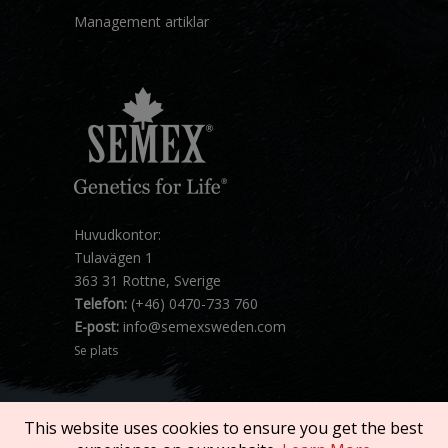
Management artiklar
Huvudkontor:
Tulavägen 1
363 31 Rottne, Sverige
Telefon:
(+46) 0470-733 760
E-post:
info@semexsweden.com
Se plats
This website uses cookies to ensure you get the best