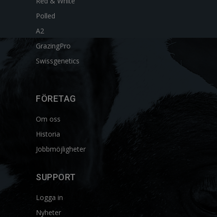
Red & White
Polled
A2
GrazingPro
Swissgenetics
FÖRETAG
Om oss
Historia
Jobbmöjligheter
SUPPORT
Logga in
Nyheter