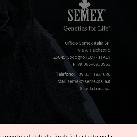
Ufficio Semex Italia Srl:
Via A. Falchetti 5
26845 Codogno (LO) - ITALY
P.Iva 06646930963
Telefono:
+39 331 1821086
Mail:
semex@semexitalia.it
Guarda la mappa
mento ed utili alle finalità illustrate nella