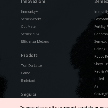
Innovazioni
Semex
Immunity+
Immunit
SemexWorks
FastStar
OptiMate
Fertility 
Semex ai24
Genoma
Efficienza Metano
Semexx
Calving 
Prodotti
Robot R
Show Ti
Tori Da Latte
Red & W
Carne
Polled
Embrioni
A2
Grazing
Seguici
Swissgen
Questo sito o gli strumenti terzi da questo 