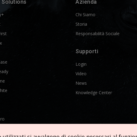
 Solutions
Azienda
y+
Chi Siamo
t
Storia
First
Responsabilità Sociale
x
Supporti
Ease
Login
eady
Video
me
News
hite
Knowledge Center
Pro
etics
utilizzati si avvalgono di cookie necessari al funziona