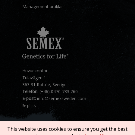
Management artiklar
Huvudkontor:
Tulavägen 1
363 31 Rottne, Sverige
Telefon:
(+46) 0470-733 760
E-post:
info@semexsweden.com
Se plats
This website uses cookies to ensure you get the best