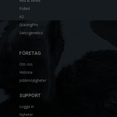
Red & White
Polled
A2
GrazingPro
Swissgenetics
FÖRETAG
Om oss
Historia
Jobbmöjligheter
SUPPORT
Logga in
Nyheter