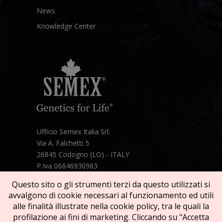
News
Knowledge Center
Ufficio Semex Italia Srl:
Via A. Falchetti 5
26845 Codogno (LO) - ITALY
P.Iva 06646930963
Telefono:
+39 331 1821086
Questo sito o gli strumenti terzi da questo utilizzati si
Mail:
semex@semexitalia.it
avvalgono di cookie necessari al funzionamento ed utili
Guarda la mappa
alle finalità illustrate nella cookie policy, tra le quali la
profilazione ai fini di marketing. Cliccando su "Accetta