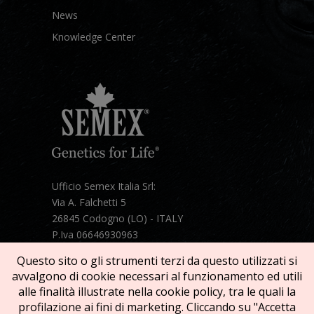
News
Knowledge Center
Ufficio Semex Italia Srl:
Via A. Falchetti 5
26845 Codogno (LO) - ITALY
P.Iva 06646930963
Telefono:
+39 331 1821086
Questo sito o gli strumenti terzi da questo utilizzati si
Mail:
semex@semexitalia.it
avvalgono di cookie necessari al funzionamento ed utili
Guarda la mappa
alle finalità illustrate nella cookie policy, tra le quali la
profilazione ai fini di marketing. Cliccando su "Accetta