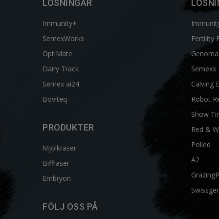
LÖSNINGAR
LÖSNI
Immunity+
Immunit
SemexWorks
Fertility 
OptiMate
Genoma
Dairy Track
Semexx
Semex ai24
Calving 
Boviteq
Robot R
Show Ti
PRODUKTER
Red & W
Polled
Mjölkraser
A2
Biffraser
Grazing
Embryon
Swissgen
FÖLJ OSS PÅ