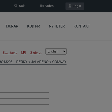
Sök
Video
Login
TJURAR
KOD NR
NYHETER
KONTAKT