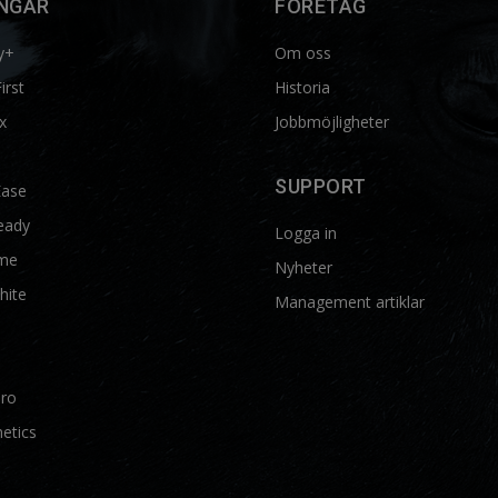
NGAR
FÖRETAG
y+
Om oss
First
Historia
x
Jobbmöjligheter
SUPPORT
Ease
eady
Logga in
me
Nyheter
hite
Management artiklar
Pro
etics