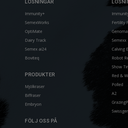
LÖSNINGAR
LÖSNI
Immunity+
Immunit
SemexWorks
Fertility 
OptiMate
Genoma
Dairy Track
Semexx
Semex ai24
Calving 
Boviteq
Robot R
Show Ti
PRODUKTER
Red & W
Polled
Mjölkraser
A2
Biffraser
Grazing
Embryon
Swissgen
FÖLJ OSS PÅ