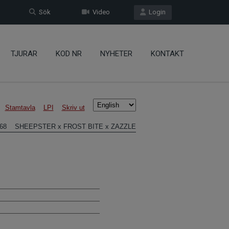
Sök
Video
Login
TJURAR
KOD NR
NYHETER
KONTAKT