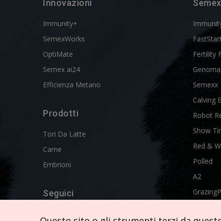
Innovazioni
Semex
Immunity+
Immunit
SemexWorks
FastStar
OptiMate
Fertility 
Semex ai24
Genoma
Efficienza Metano
Semexx
Calving 
Prodotti
Robot R
Show Ti
Tori Da Latte
Red & W
Carne
Polled
Embrioni
A2
Grazing
Seguici
Swissgen
Questo sito o gli strumenti terzi da questo 