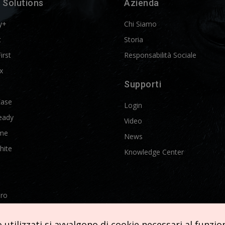
 Solutions
Azienda
y+
Chi Siamo
t
Storia
First
Responsabilità Sociale
x
Supporti
Ease
Login
eady
Video
me
News
hite
Knowledge Center
Pro
etics
utilizzati si avvalgono di cookie necessari al funziona