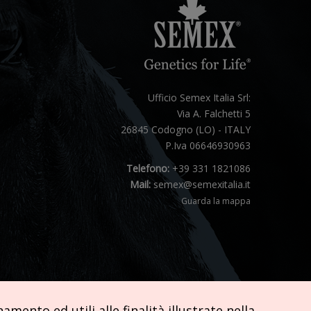
Ufficio Semex Italia Srl:
Via A. Falchetti 5
26845 Codogno (LO) - ITALY
P.Iva 06646930963
Telefono:
+39 331 1821086
Mail:
semex@semexitalia.it
Guarda la mappa
mento ed utili alle finalità illustrate nella