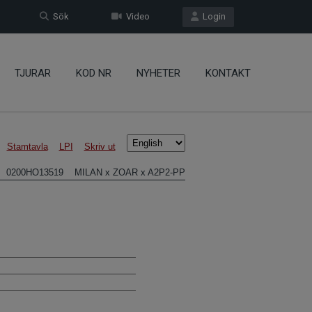
Sök
Video
Login
TJURAR
KOD NR
NYHETER
KONTAKT