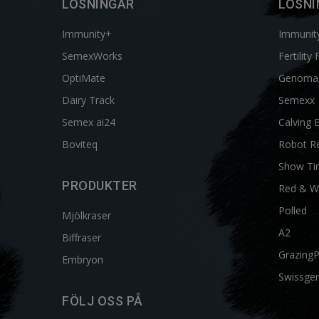
LÖSNINGAR
LÖSNI
Immunity+
Immunit
SemexWorks
Fertility 
OptiMate
Genoma
Dairy Track
Semexx
Semex ai24
Calving 
Boviteq
Robot R
Show Ti
PRODUKTER
Red & W
Polled
Mjölkraser
A2
Biffraser
Grazing
Embryon
Swissgen
FÖLJ OSS PÅ