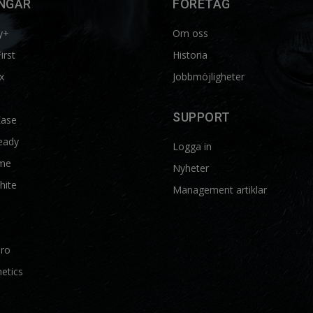
NGAR
FÖRETAG
y+
Om oss
First
Historia
x
Jobbmöjligheter
SUPPORT
Ease
eady
Logga in
me
Nyheter
hite
Management artiklar
Pro
etics