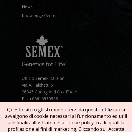
News
Knowledge Center
Ufficio Semex Italia Srl:
Via A. Falchetti 5
26845 Codogno (LO) - ITALY
P.Iva 06646930963
Telefono:
+39 331 1821086
Questo sito o gli strumenti terzi da questo utilizzati si
Mail:
semex@semexitalia.it
avvalgono di cookie necessari al funzionamento ed utili
Guarda la mappa
alle finalità illustrate nella cookie policy, tra le quali la
profilazione ai fini di marketing. Cliccando su "Accetta