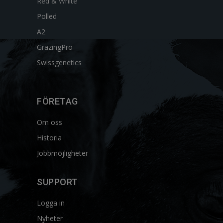
Red & White
Polled
A2
GrazingPro
Swissgenetics
FÖRETAG
Om oss
Historia
Jobbmöjligheter
SUPPORT
Logga in
Nyheter