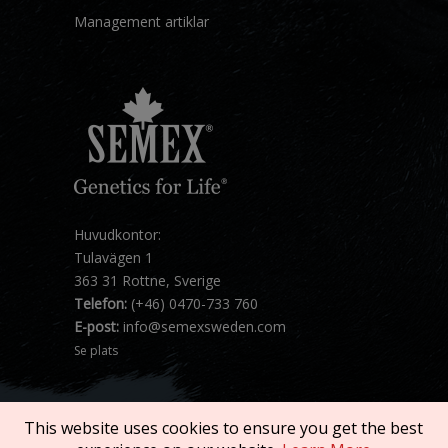
Management artiklar
Huvudkontor:
Tulavägen 1
363 31 Rottne, Sverige
Telefon:
(+46) 0470-733 760
E-post:
info@semexsweden.com
Se plats
This website uses cookies to ensure you get the best