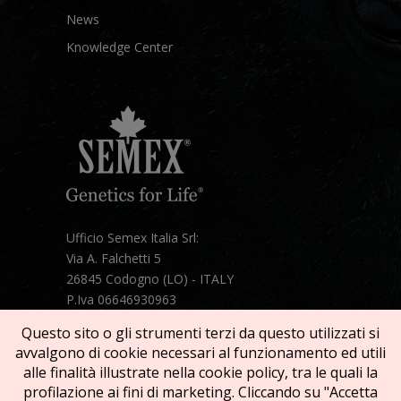
News
Knowledge Center
Ufficio Semex Italia Srl:
Via A. Falchetti 5
26845 Codogno (LO) - ITALY
P.Iva 06646930963
Telefono:
+39 331 1821086
Questo sito o gli strumenti terzi da questo utilizzati si
Mail:
semex@semexitalia.it
avvalgono di cookie necessari al funzionamento ed utili
Guarda la mappa
alle finalità illustrate nella cookie policy, tra le quali la
profilazione ai fini di marketing. Cliccando su "Accetta