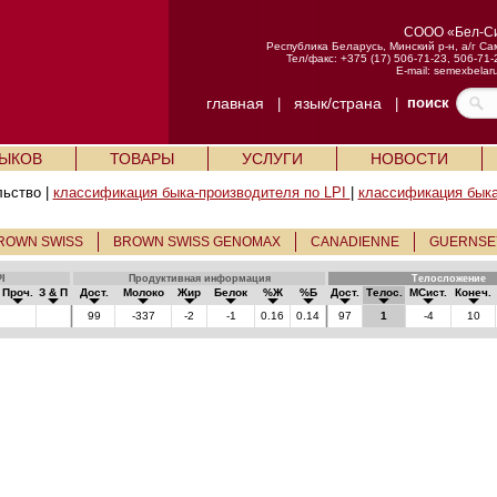
СООО «Бел-С
Республика Беларусь, Минский р-н, а/г Са
Тел/факс: +375 (17) 506-71-23, 506-71-
E-mail:
semexbelar
главная
язык/страна
поиск
|
|
БЫКОВ
ТОВАРЫ
УСЛУГИ
НОВОСТИ
льство |
классификация быка-производителя по LPI
|
классификация быка
ROWN SWISS
BROWN SWISS GENOMAX
CANADIENNE
GUERNSE
I
Продуктивная информация
Телосложение
Проч.
З & П
Дост.
Молоко
Жир
Белок
%Ж
%Б
Дост.
Телос.
МСист.
Конеч.
99
-337
-2
-1
0.16
0.14
97
1
-4
10