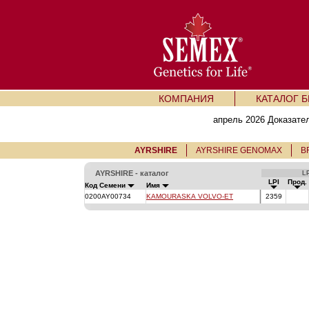
КОМПАНИЯ
КАТАЛОГ 
апрель 2026 Доказате
AYRSHIRE
AYRSHIRE GENOMAX
B
AYRSHIRE - каталог
LP
LPI
Прод.
Код Семени
Имя
0200AY00734
KAMOURASKA VOLVO-ET
2359