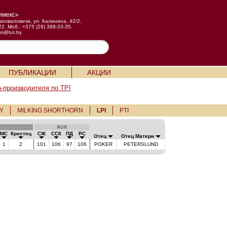
имекс»
мохваловичи, ул. Калинина, 42/2,
22. Моб.: +375 (29) 388-33-35.
us@tut.by
ПУБЛИКАЦИИ
АКЦИИ
-производителя по TPI
Y
MILKING SHORTHORN
LPI
PTI
AUX
МС
Крестец
СЖ
ССК
ПД
РС
Отец
Отец Матери
1
2
101
106
97
106
POKER
PETERSLUND