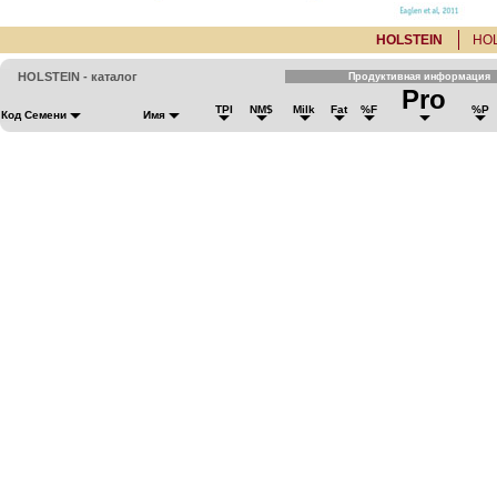
HOLSTEIN
HO
HOLSTEIN - каталог
Продуктивная информация
Pro
TPI
NM$
Milk
Fat
%F
%P
Код Семени
Имя