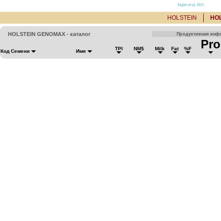
HOLSTEIN
HO
HOLSTEIN GENOMAX - каталог
Продуктивная инф
Pro
TPI
NM$
Milk
Fat
%F
Код Семени
Имя