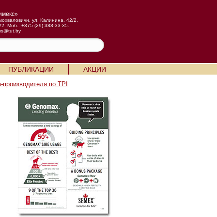
имекс»
мохваловичи, ул. Калинина, 42/2,
22. Моб.: +375 (29) 388-33-35.
us@tut.by
ПУБЛИКАЦИИ
АКЦИИ
-производителя по TPI