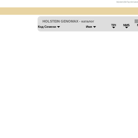
HOLSTEIN GENOMAX - каталог
TPI
NM$
Код Семени
Имя