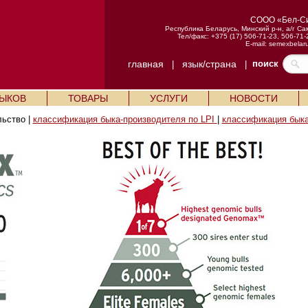
СООО «Бел-С
Республика Беларусь, Минский р-н, а/г Са
Тел/факс: +375 (17) 506-71-23, 506-71-
E-mail:
semexbelar
главная
язык/страна
поиск
|
|
БЫКОВ
ТОВАРЫ
УСЛУГИ
НОВОСТИ
льство |
классификация быка-производителя по LPI
|
классификация быка