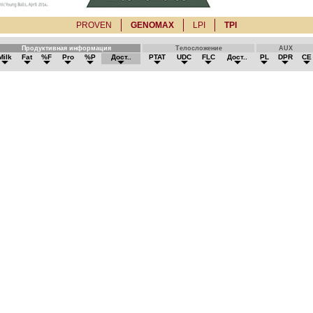
PROVEN
GENOMAX
LPI
TPI
Продуктивная информация
Телосложение
AUX
Milk
Fat
%F
Pro
%P
Дост..
PTAT
UDC
FLC
Дост..
PL
DPR
CE