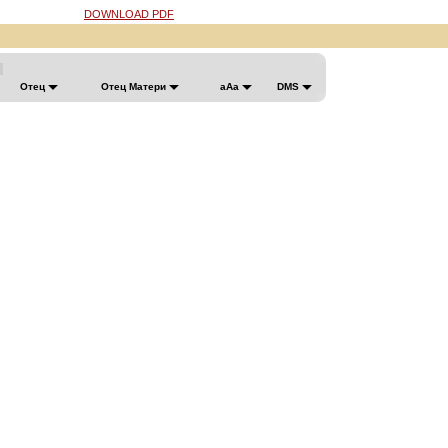
DOWNLOAD PDF
Отец
Отец Матери
aAa
DMS