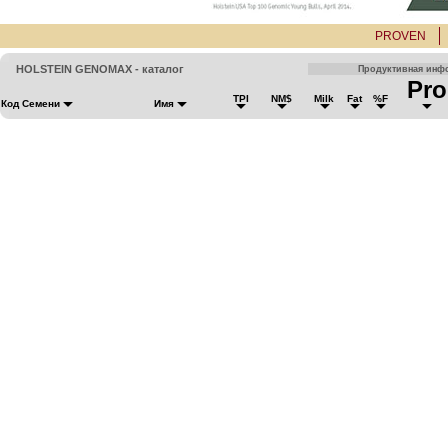
PROVEN
HOLSTEIN GENOMAX - каталог
Продуктивная инф
Pro
TPI
NM$
Milk
Fat
%F
Код Семени
Имя