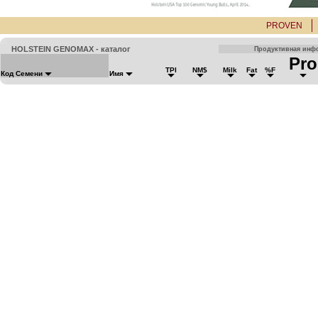
PROVEN
HOLSTEIN GENOMAX - каталог
Продуктивная инф
Pro
TPI
NM$
Milk
Fat
%F
Код Семени
Имя