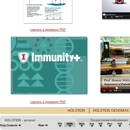
скачать в формате PDF
скачать в формате PDF
HOLSTEIN
HOLSTEIN GENOMAX
HOLSTEIN - каталог
Продуктивная информация
TPI
NM$
Milk
Fat
%F
Pro
%P
Код Семени
Имя