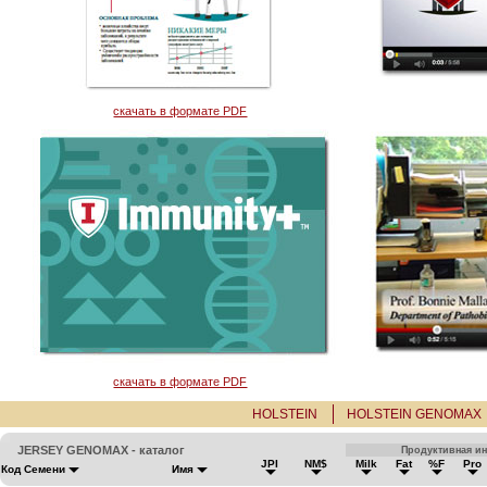
скачать в формате PDF
скачать в формате PDF
HOLSTEIN
HOLSTEIN GENOMAX
JERSEY GENOMAX - каталог
Продуктивная и
JPI
NM$
Milk
Fat
%F
Pro
Код Семени
Имя