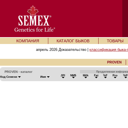
КОМПАНИЯ
КАТАЛОГ БЫКОВ
ТОВАРЫ
апрель 2026 Доказательство |
классификация быка-
PROVEN
PROVEN - каталог
Продуктивная информ
JPI
NM$
Milk
Fat
%F
Pro
%P
Код Семени
Имя