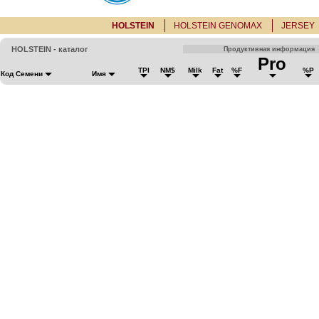
HOLSTEIN
HOLSTEIN GENOMAX
JERSEY
HOLSTEIN - каталог
Продуктивная информация
Pro
TPI
NM$
Milk
Fat
%F
%P
Код Семени
Имя