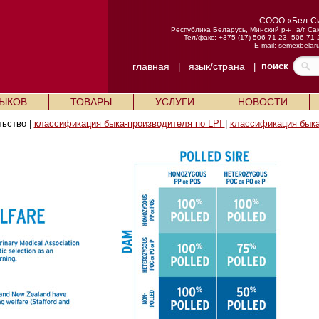
СООО «Бел-С
Республика Беларусь, Минский р-н, а/г Са
Тел/факс: +375 (17) 506-71-23, 506-71-
E-mail:
semexbelar
главная
язык/страна
поиск
|
|
БЫКОВ
ТОВАРЫ
УСЛУГИ
НОВОСТИ
льство |
классификация быка-производителя по LPI
|
классификация быка