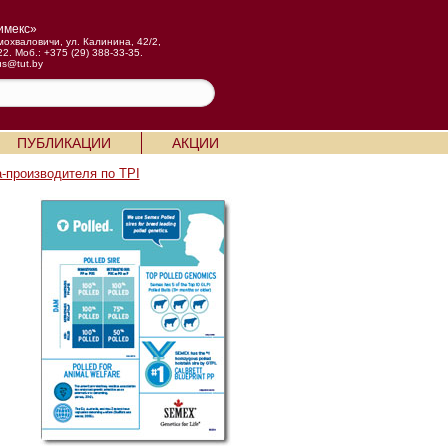
имекс»
мохваловичи, ул. Калинина, 42/2,
22. Моб.: +375 (29) 388-33-35.
us@tut.by
ПУБЛИКАЦИИ
АКЦИИ
-производителя по TPI