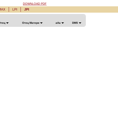
DOWNLOAD PDF
MAX
LPI
JPI
Отец
Отец Матери
aAa
DMS