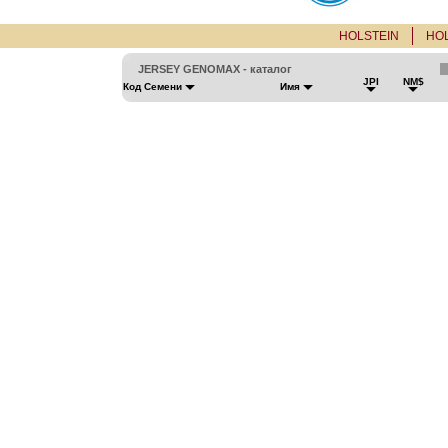
HOLSTEIN
HO
JERSEY GENOMAX - каталог
JPI
NM$
Код Семени
Имя