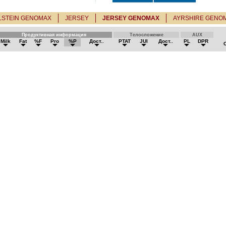
LSTEIN GENOMAX
JERSEY
JERSEY GENOMAX
AYRSHIRE GENO
Продуктивная информация
Телосложение
AUX
Milk
Fat
%F
Pro
%P
Дост..
PTAT
JUI
Дост..
PL
DPR