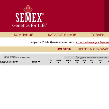
КОМПАНИЯ
КАТАЛОГ БЫКОВ
ТОВАРЫ
апрель 2026 Доказательство |
классификация быка-
HOLSTEIN
HOLSTEIN GENOMAX
HOLSTEIN - каталог
Продуктивная информация
TPI
NM$
Milk
Fat
%F
Pro
%P
Код Семени
Имя