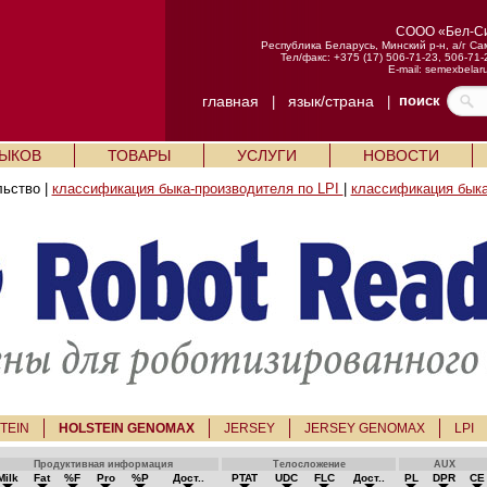
СООО «Бел-С
Республика Беларусь, Минский р-н, а/г Са
Тел/факс: +375 (17) 506-71-23, 506-71-
E-mail:
semexbelar
главная
язык/страна
поиск
|
|
БЫКОВ
ТОВАРЫ
УСЛУГИ
НОВОСТИ
льство |
классификация быка-производителя по LPI
|
классификация быка
TEIN
HOLSTEIN GENOMAX
JERSEY
JERSEY GENOMAX
LPI
Продуктивная информация
Телосложение
AUX
Milk
Fat
%F
Pro
%P
Дост..
PTAT
UDC
FLC
Дост..
PL
DPR
CE