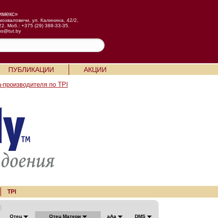
имекс»
мохваловичи, ул. Калинина, 42/2,
22. Моб.: +375 (29) 388-33-35.
us@tut.by
ПУБЛИКАЦИИ
АКЦИИ
-производителя по TPI
TPI
Отец
Отец Матери
aAa
DMS