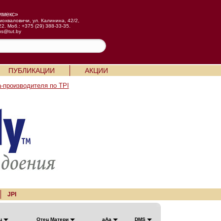
имекс»
мохваловичи, ул. Калинина, 42/2,
22. Моб.: +375 (29) 388-33-35.
us@tut.by
ПУБЛИКАЦИИ
АКЦИИ
-производителя по TPI
JPI
ц
Отец Матери
aAa
DMS