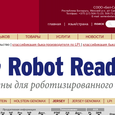
СООО «Бел-С
Республика Беларусь, Минский р-н, а/г Са
Тел/факс: +375 (17) 506-71-23, 506-71-
E-mail:
semexbelar
главная
язык/страна
поиск
|
|
БЫКОВ
ТОВАРЫ
УСЛУГИ
НОВОСТИ
льство |
классификация быка-производителя по LPI
|
классификация быка
TEIN
HOLSTEIN GENOMAX
JERSEY
JERSEY GENOMAX
LPI
Продуктивная информация
Телосложение
AUX
Fat
%F
Pro
%P
Дост..
PTAT
JUI
Дост..
PL
DPR
Оте