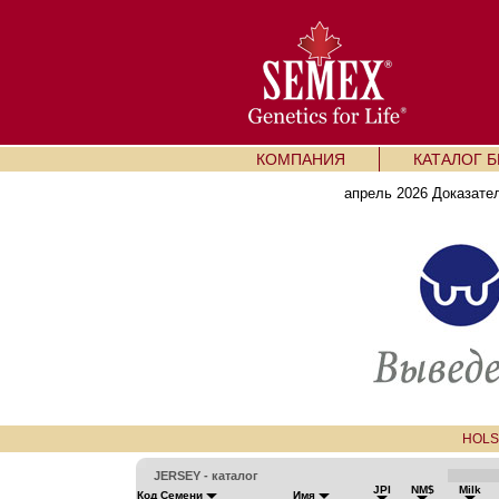
КОМПАНИЯ
КАТАЛОГ 
апрель 2026 Доказате
HOLS
JERSEY - каталог
JPI
NM$
Milk
Код Семени
Имя