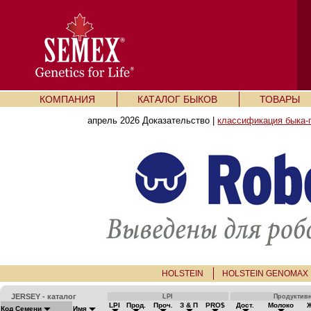
КОМПАНИЯ
КАТАЛОГ БЫКОВ
ТОВАРЫ
апрель 2026 Доказательство |
классификация быка-
HOLSTEIN
HOLSTEIN GENOMAX
JERSEY - каталог
LPI
Продуктив
LPI
Прод.
Проч.
З & П
PRO$
Дост.
Молоко
Код Семени
Имя