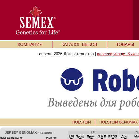
КОМПАНИЯ
КАТАЛОГ БЫКОВ
ТОВАРЫ
апрель 2026 Доказательство |
классификация быка-
HOLSTEIN
HOLSTEIN GENOMAX
JERSEY GENOMAX - каталог
LPI
П
LPI
Прод.
Проч.
З & П
PRO$
Дост.
Мо
Код Семени
Имя