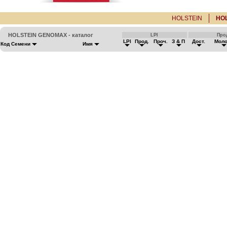
HOLSTEIN
HO
HOLSTEIN GENOMAX - каталог
LPI
Про
LPI
Прод.
Проч.
З & П
Дост.
Мол
Код Семени
Имя