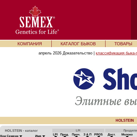
КОМПАНИЯ
КАТАЛОГ БЫКОВ
ТОВАРЫ
апрель 2026 Доказательство |
классификация быка-
HOLSTEIN
HOLSTEIN - каталог
LPI
Продукт
LPI
Прод.
Проч.
З & П
PRO$
Дост.
Молоко
Код Семени
Имя