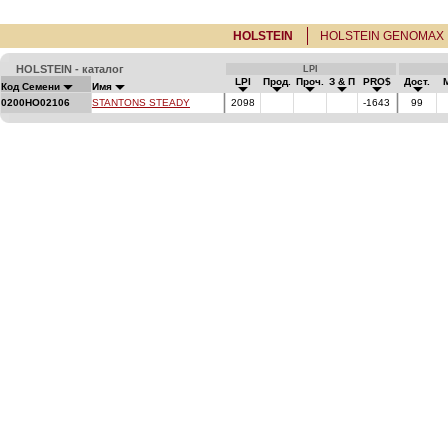
HOLSTEIN
HOLSTEIN GENOMAX
HOLSTEIN - каталог
LPI
LPI
Прод.
Проч.
З & П
PRO$
Дост.
Код Семени
Имя
0200HO02106
STANTONS STEADY
2098
-1643
99