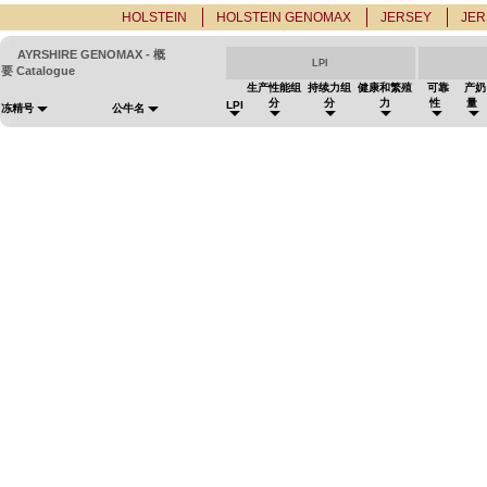
HOLSTEIN
HOLSTEIN GENOMAX
JERSEY
JE
AYRSHIRE GENOMAX - 概
LPI
要 Catalogue
生产性能组
持续力组
健康和繁殖
可靠
产奶
分
分
力
性
量
LPI
冻精号
公牛名