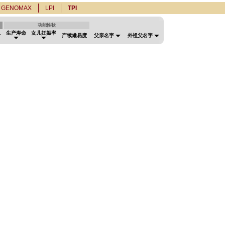
E GENOMAX
LPI
TPI
功能性状
.
生产寿命
女儿妊娠率
产犊难易度
父亲名字
外祖父名字