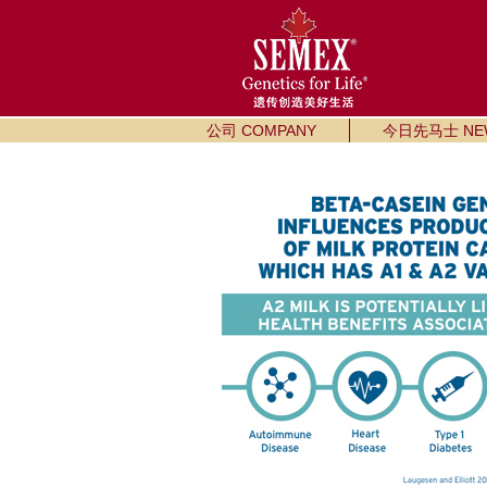
公司 COMPANY
今日先马士 NE