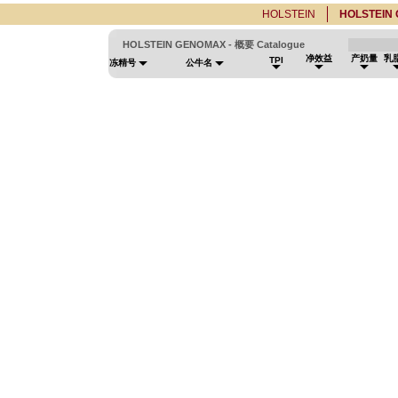
HOLSTEIN
HOLSTEIN
HOLSTEIN GENOMAX - 概要 Catalogue
净效益
产奶量
乳
TPI
冻精号
公牛名